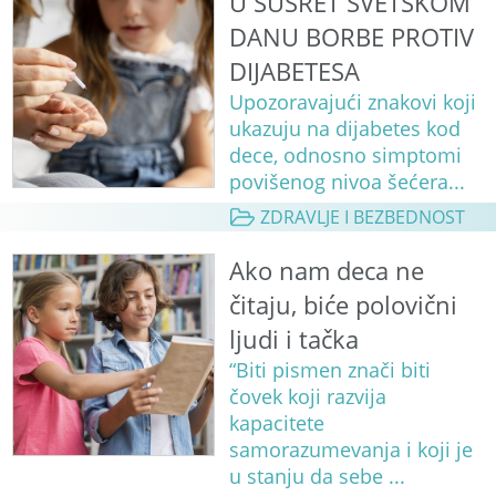
U SUSRET SVETSKOM
DANU BORBE PROTIV
DIJABETESA
Upozoravajući znakovi koji
ukazuju na dijabetes kod
dece, odnosno simptomi
povišenog nivoa šećera...
ZDRAVLJE I BEZBEDNOST
Ako nam deca ne
čitaju, biće polovični
ljudi i tačka
“Biti pismen znači biti
čovek koji razvija
kapacitete
samorazumevanja i koji je
u stanju da sebe ...