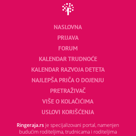
NASLOVNA
PRIJAVA
FORUM
KALENDAR TRUDNOĆE
KALENDAR RAZVOJA DETETA
NAJLEPŠA PRIČA O DOJENJU
PRETRAŽIVAČ
VIŠE O KOLAČIĆIMA
USLOVI KORIŠĆENJA
Ringeraja.rs
je specijalizovani portal, namenjen
budućim roditeljima, trudnicama i roditeljima