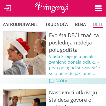
ZATRUDNJIVANJE
TRUDNOĆA
BEBA
DETE
Evo šta DECI znači ta
poslednja nedelja
polugodišta
Vlada Srbije je u petak i
zvanično donela odluku –
prvo polugodište završiće
se u ponedeljak, ume...
ŠKOLA
Nastavnici otkrivaju
šta deca govore o