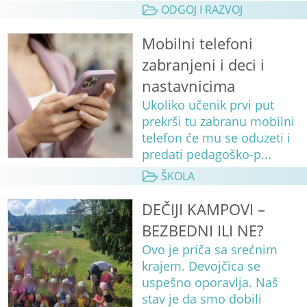
ODGOJ I RAZVOJ
Mobilni telefoni
zabranjeni i deci i
nastavnicima
Ukoliko učenik prvi put
prekrši tu zabranu mobilni
telefon će mu se oduzeti i
predati pedagoško-p...
ŠKOLA
DEČIJI KAMPOVI –
BEZBEDNI ILI NE?
Ovo je priča sa srećnim
krajem. Devojčica se
uspešno oporavlja. Naš
stav je da smo dobili