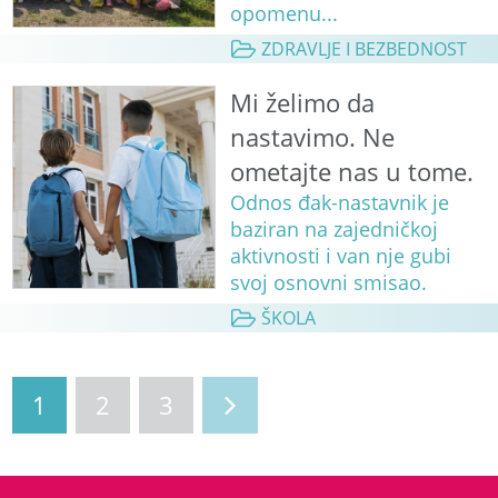
opomenu...
ZDRAVLJE I BEZBEDNOST
Mi želimo da
nastavimo. Ne
ometajte nas u tome.
Odnos đak-nastavnik je
baziran na zajedničkoj
aktivnosti i van nje gubi
svoj osnovni smisao.
ŠKOLA
1
2
3