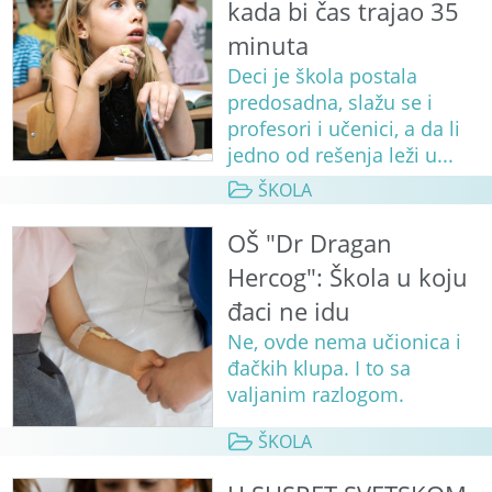
kada bi čas trajao 35
minuta
Deci je škola postala
predosadna, slažu se i
profesori i učenici, a da li
jedno od rešenja leži u...
ŠKOLA
OŠ "Dr Dragan
Hercog": Škola u koju
đaci ne idu
Ne, ovde nema učionica i
đačkih klupa. I to sa
valjanim razlogom.
ŠKOLA