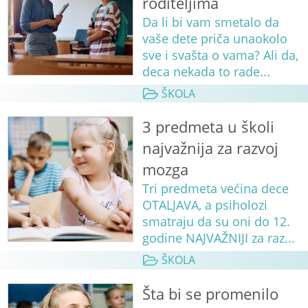
roditeljima
Da li bi vam smetalo da
vaše dete priča unaokolo
sve i svašta o vama? Ali da,
deca nekada to rade...
ŠKOLA
3 predmeta u školi
najvažnija za razvoj
mozga
Tri predmeta većina dece
OTALJAVA, a psiholozi
smatraju da su oni do 12.
godine NAJVAŽNIJI za raz...
ŠKOLA
Šta bi se promenilo