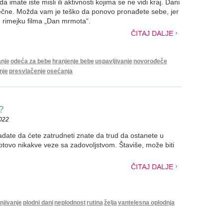
 imate iste misli ili aktivnosti kojima se ne vidi kraj. Dani
večne. Možda vam je teško da ponovo pronađete sebe, jer
u rimejku filma „Dan mrmota“.
ČITAJ DALJE
anje
odeća za bebe
hranjenje bebe
uspavljivanje
novorođeče
nje
presvlačenje
osećanja
?
2022
adate da ćete zatrudneti znate da trud da ostanete u
ovo nikakve veze sa zadovoljstvom. Štaviše, može biti
ČITAJ DALJE
njivanje
plodni dani
neplodnost
rutina
želja
vantelesna oplodnja