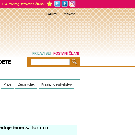
164.792 registrovana člana
Forumi
Ankete
PRIJAVI SE!
POSTANI ČLAN!
DETE
Priče
Dečiji kutak
Kreativno roditeljstvo
ednje teme sa foruma