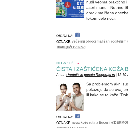
nudi veoma praktično i
asortimanu - Nutrino Sl
obrok mališana obezbedj
tokom cele noći.
OBJAVI NA:
večernji obroci
mališani
roditelji
ml
OZNAKE:
umirujući zvukovi
NEGA KOŽE
ČISTA I ZAŠTIĆENA KOŽA 
Autor:
Uredništvo portala Ringeraja.rs
| 13.10.
Sa problemom akni suo
pokazuju da se ovaj pr
ili kako se to kaže “Dok 
OBJAVI NA:
nega kože
rutina
Eucerin®DERMO
OZNAKE: