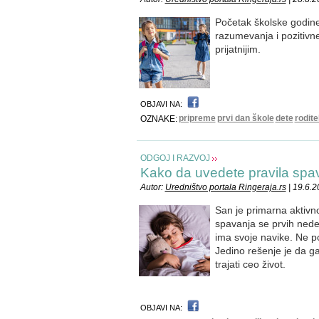
Početak školske godine
razumevanja i pozitivne 
prijatnijim.
OBJAVI NA:
pripreme
prvi dan škole
dete
roditel
OZNAKE:
ODGOJ I RAZVOJ
Kako da uvedete pravila spa
Autor:
Uredništvo portala Ringeraja.rs
| 19.6.
San je primarna aktivn
spavanja se prvih nede
ima svoje navike. Ne po
Jedino rešenje je da ga
trajati ceo život.
OBJAVI NA: