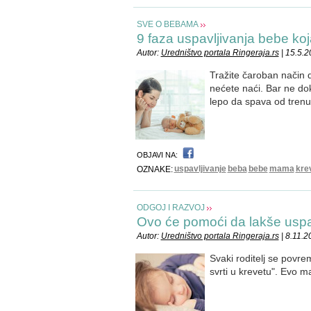
SVE O BEBAMA
9 faza uspavljivanja bebe ko
Autor:
Uredništvo portala Ringeraja.rs
| 15.5.
Tražite čaroban način 
nećete naći. Bar ne do
lepo da spava od trenu
OBJAVI NA:
uspavljivanje
beba
bebe
mama
kre
OZNAKE:
ODGOJ I RAZVOJ
Ovo će pomoći da lakše usp
Autor:
Uredništvo portala Ringeraja.rs
| 8.11.2
Svaki roditelj se povre
svrti u krevetu". Evo 