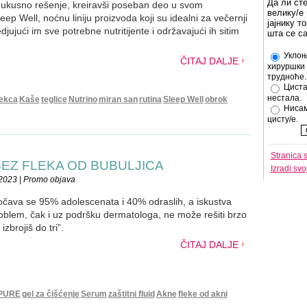
Да ли ст
 ukusno rešenje, kreiravši poseban deo u svom
велику/е 
eep Well, noćnu liniju proizvoda koji su idealni za večernji
јајнику т
ujući im sve potrebne nutritijente i održavajući ih sitim
шта се с
Уклоњ
ČITAJ DALJE
хируршки 
трудноће.
Циста
нестала.
ekca
Kaše
teglice
Nutrino
miran san
rutina
Sleep Well
obrok
Нисам
цисту/е.
Stranica 
BEZ FLEKA OD BUBULJICA
Izradi sv
2023 | Promo objava
čava se 95% adolescenata i 40% odraslih, a iskustva
oblem, čak i uz podršku dermatologa, ne može rešiti brzo
izbrojiš do tri”.
ČITAJ DALJE
PURE
gel za čišćenje
Serum
zaštitni fluid
Akne
fleke od akni