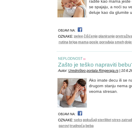
radite kao mama jeste da
se spajaju, a noći su 
deluje kao da glumite 
OBJAVI NA:
pelee
čišćenje
planiranje
pretraživ
OZNAKE:
rutina
briga
mama
posle porođaja
smeh
doje
NEPLODNOST
Zašto je teško napraviti bebu
Autor:
Uredništvo portala Ringeraja.rs
| 10.6.
Ako imate decu ili se n
drugom stanju nema got
veoma stresan.
OBJAVI NA:
seks
pokušaji
sterilitet
stres
zatrud
OZNAKE:
parovi
trudnoća
beba