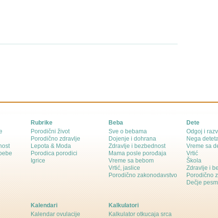
Rubrike
Beba
Dete
e
Porodični život
Sve o bebama
Odgoj i razv
Porodično zdravlje
Dojenje i dohrana
Nega detet
nost
Lepota & Moda
Zdravlje i bezbednost
Vreme sa d
 bebe
Porodica porodici
Mama posle porođaja
Vrtić
Igrice
Vreme sa bebom
Škola
Vrtić, jaslice
Zdravlje i 
Porodično zakonodavstvo
Porodično 
Dečje pesm
Kalendari
Kalkulatori
Kalendar ovulacije
Kalkulator otkucaja srca