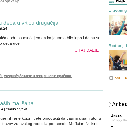
Najči
eca
spavanje
U ovom gr
u deca u vrtiću drugačija
.2024
rtića dođu sa osećajem da im je tamo bilo lepo i da su se
ako deca uče.
Roditelji 
ČITAJ DALJE
iću
vaspitači
čekanje u redu
deljenje igračaka.
SVE U 
vaših mališana
Anket
24 | Promo objava
Циста.
tetne ishrane kojom ćete omogućiti da vaši mališani utonu
пеперутк
a izazov za svakog roditelja ponaosob. Međutim Nutrino