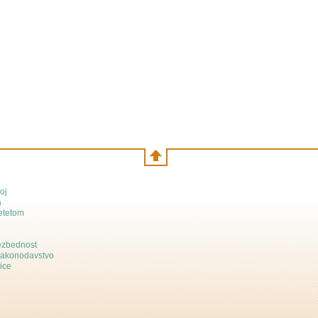
oj
a
etetom
bezbednost
zakonodavstvo
ice