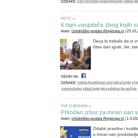
san
strahovi
uspavljivanje
rutina
d
OZNAKE:
VRTIĆ
6 tajni vaspitača zbog kojih s
Autor:
Uredništvo portala Ringeraja.rs
| 25.10
Deca bi trebalo da iz v
čitav dan igrali. Jer, t
OBJAVI NA:
rutina
kvalitetan san
obraćanje
vrt
OZNAKE:
samostalno oblačenje
igra
edukacija
pažnja
SVE O BEBAMA
Prirodan izbor za miran san 
Autor:
Uredništvo portala Ringeraja.rs
| 1.3.20
Odabir pravilne i kvali
u miran san predstavlj