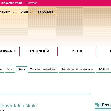
Ringerajin vodič
E-novosti
Rubrike
Alati
O portalu
NJIVANJE
TRUDNOĆA
BEBA
om
Vrtić
Škola
Zdravlje i bezbednost
Porodično zakonodavstvo
FORUM
Posl
i povratak u školu
2025