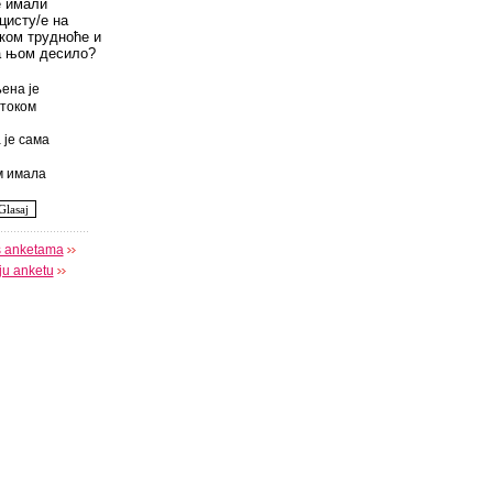
е имали
цисту/е на
оком трудноће и
а њом десило?
ена је
током
 је сама
 имала
s anketama
oju anketu