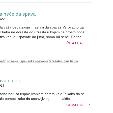
ja neće da spava
2022
da vaša beba zaspi i nastavi da spava? Verovatno ga
k beba ne doraste do uzrasta u kojem će prosto početi
tka kad je uspavate do jutra, sama od sebe. Do tad...
ČITAJ DALJE
vetić
nosanje
uspavanke
spavanje
faze
tata
rutina
tišina
avate dete
018
meno bori sa uspavljivanjem deteta koje "nikako da se
male pomoći kako da uspavljivanje bude lakše.
ČITAJ DALJE