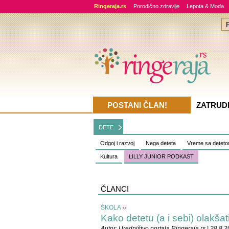
Ringeraja.rs
Porodično zdravlje
Lepota & Moda
POSTANI ČLAN!
ZATRUD
DETE
Odgoj i razvoj
Nega deteta
Vreme sa detet
Kultura
LILLY JUNIOR PODKAST
ČLANCI
ŠKOLA
Kako detetu (a i sebi) olakšat
Autor:
Uredništvo portala Ringeraja.rs
| 28.8.