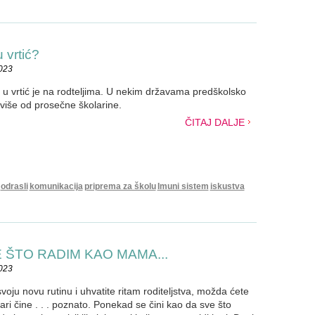
 vrtić?
2023
i u vrtić je na rodteljima. U nekim državama predškolsko
više od prosečne školarine.
ČITAJ DALJE
odrasli
komunikacija
priprema za školu
Imuni sistem
iskustva
SVE ŠTO RADIM KAO MAMA...
2023
oju novu rutinu i uhvatite ritam roditeljstva, možda ćete
ari čine . . . poznato. Ponekad se čini kao da sve što