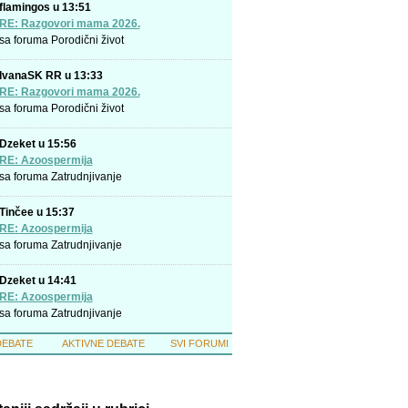
flamingos u 13:51
RE: Razgovori mama 2026.
sa foruma
Porodični život
IvanaSK RR u 13:33
RE: Razgovori mama 2026.
sa foruma
Porodični život
Dzeket u 15:56
RE: Azoospermija
sa foruma
Zatrudnjivanje
Tinčee u 15:37
RE: Azoospermija
sa foruma
Zatrudnjivanje
Dzeket u 14:41
RE: Azoospermija
sa foruma
Zatrudnjivanje
DEBATE
AKTIVNE DEBATE
SVI FORUMI