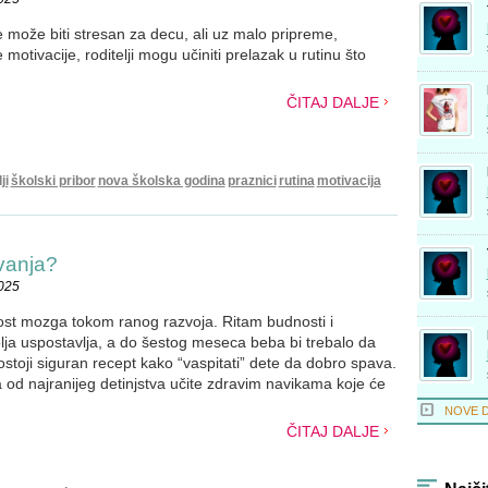
 može biti stresan za decu, ali uz malo pripreme,
motivacije, roditelji mogu učiniti prelazak u rutinu što
ČITAJ DALJE
ji
školski pribor
nova školska godina
praznici
rutina
motivacija
vanja?
2025
ost mozga tokom ranog razvoja. Ritam budnosti i
lja uspostavlja, a do šestog meseca beba bi trebalo da
stoji siguran recept kako “vaspitati” dete da dobro spava.
 od najranijeg detinjstva učite zdravim navikama koje će
NOVE 
ČITAJ DALJE