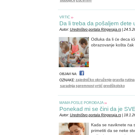
bubuljice
Eucerin®
VRTIĆ
Da li treba da pošaljem dete u
Autor:
Uredništvo portala Ringeraja.rs
| 24.5.
Odluka da li će deca ić
obrazovanje košta čak 
OBJAVI NA:
zajedničko okruženje
pravila
rutina
OZNAKE:
saradnja
spremnost
vrtić
predškolsko
MAMA POSLE POROĐAJA
Ponekad mi se čini da je 
Autor:
Uredništvo portala Ringeraja.rs
| 18.1.
Kada se naviknete na sv
primetiti da se neke stv