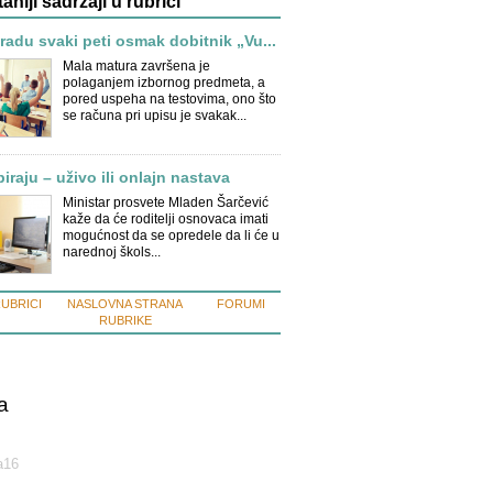
taniji sadržaji u rubrici
adu svaki peti osmak dobitnik „Vu...
Mala matura završena je
polaganjem izbornog predmeta, a
pored uspeha na testovima, ono što
se računa pri upisu je svakak...
biraju – uživo ili onlajn nastava
Ministar prosvete Mladen Šarčević
kaže da će roditelji osnovaca imati
mogućnost da se opredele da li će u
narednoj škols...
RUBRICI
NASLOVNA STRANA
FORUMI
RUBRIKE
a
а16