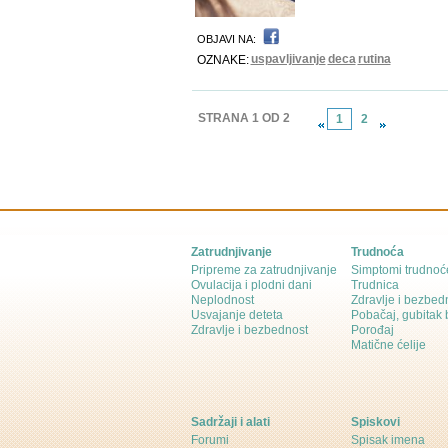
OBJAVI NA:
uspavljivanje
deca
rutina
OZNAKE:
STRANA 1 OD 2
1
2
Zatrudnjivanje
Trudnoća
Pripreme za zatrudnjivanje
Simptomi trudnoć
Ovulacija i plodni dani
Trudnica
Neplodnost
Zdravlje i bezbed
Usvajanje deteta
Pobačaj, gubitak
Zdravlje i bezbednost
Porođaj
Matične ćelije
Sadržaji i alati
Spiskovi
Forumi
Spisak imena