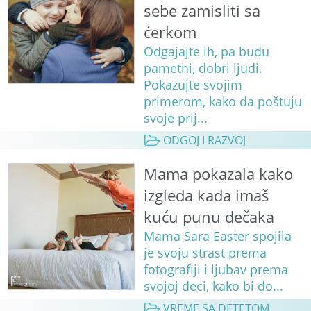
sebe zamisliti sa
ćerkom
Odgajajte ih, pa budu
pametni, dobri ljudi.
Pokazujte svojim
primerom, kako da poštuju
svoje prij...
ODGOJ I RAZVOJ
Mama pokazala kako
izgleda kada imaš
kuću punu dečaka
Mama Sara Easter spojila
je svoju strast prema
fotografiji i ljubav prema
svojoj deci, kako bi do...
VREME SA DETETOM