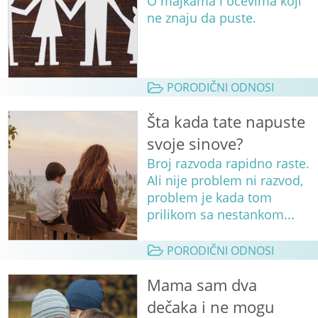
O majkama i očevima koji
ne znaju da puste.
PORODIČNI ODNOSI
Šta kada tate napuste
svoje sinove?
Broj razvoda rapidno raste.
Ali nije problem ni razvod,
problem je kada tom
prilikom sa nestankom...
PORODIČNI ODNOSI
Mama sam dva
dečaka i ne mogu