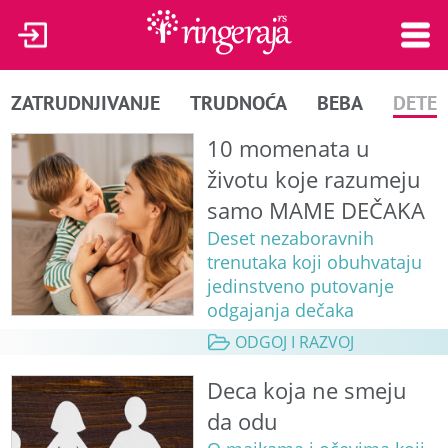
ZATRUDNJIVANJE
TRUDNOĆA
BEBA
DETE
10 momenata u
životu koje razumeju
samo MAME DEČAKA
Deset nezaboravnih
trenutaka koji obuhvataju
jedinstveno putovanje
odgajanja dečaka
ODGOJ I RAZVOJ
Deca koja ne smeju
da odu