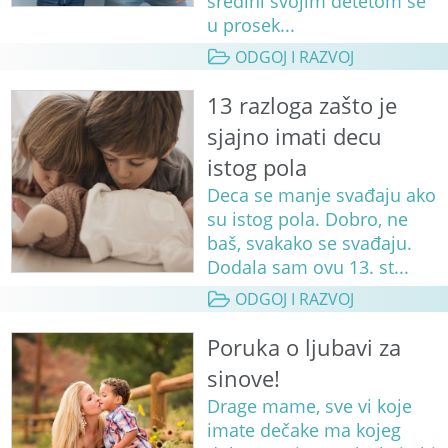
sredini svojim detetom se
u prosek...
ODGOJ I RAZVOJ
13 razloga zašto je
sjajno imati decu
istog pola
Deca se manje svađaju ako
su istog pola. Dobro, ne
baš, svakako se svađaju.
Dodala sam ovu 13. st...
ODGOJ I RAZVOJ
Poruka o ljubavi za
sinove!
Drage mame, sve vi koje
imate dečake ma kojeg