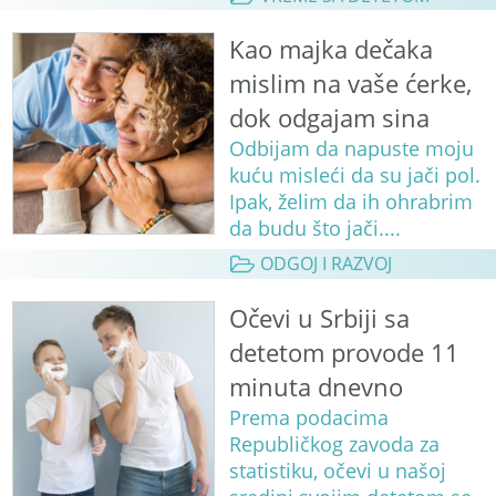
Kao majka dečaka
mislim na vaše ćerke,
dok odgajam sina
Odbijam da napuste moju
kuću misleći da su jači pol.
Ipak, želim da ih ohrabrim
da budu što jači....
ODGOJ I RAZVOJ
Očevi u Srbiji sa
detetom provode 11
minuta dnevno
Prema podacima
Republičkog zavoda za
statistiku, očevi u našoj