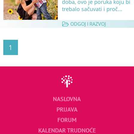
doba, ovo je poruka koju bi
trebalo sačuvati i proč...
ODGOJ I RAZVOJ
1
NASLOVNA
PRIJAVA
FORUM
KALENDAR TRUDNOĆE