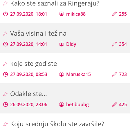
Kako ste saznali za Ringeraju?
27.09.2020, 18:01
mikica88
255
Vaša visina i težina
27.09.2020, 14:01
Didy
354
koje ste godiste
27.09.2020, 08:53
Maruska15
723
Odakle ste...
26.09.2020, 23:06
betibupbg
425
Koju srednju školu ste završile?