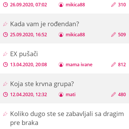
26.09.2020, 07:02
mikica88
310
Kada vam je rođendan?
25.09.2020, 16:52
mikica88
509
EX pušači
13.04.2020, 20:08
mama ivane
812
Koja ste krvna grupa?
12.04.2020, 12:32
mati
480
Koliko dugo ste se zabavljali sa dragim
pre braka