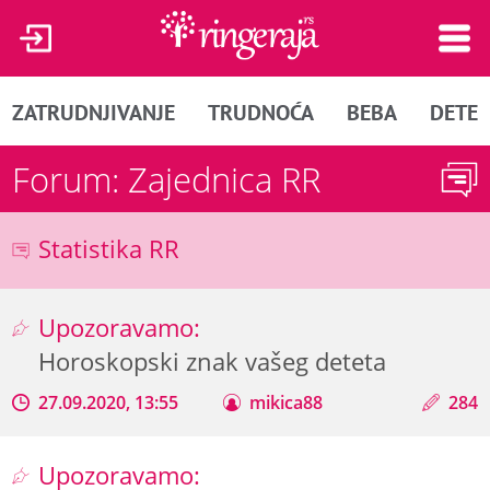
ZATRUDNJIVANJE
TRUDNOĆA
BEBA
DETE
Forum: Zajednica RR
Statistika RR
Upozoravamo:
Horoskopski znak vašeg deteta
27.09.2020, 13:55
mikica88
284
Upozoravamo: