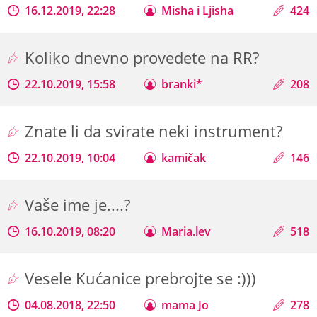
16.12.2019, 22:28
Misha i Ljisha
424
Koliko dnevno provedete na RR?
22.10.2019, 15:58
branki*
208
Znate li da svirate neki instrument?
22.10.2019, 10:04
kamičak
146
Vaše ime je....?
16.10.2019, 08:20
Maria.lev
518
Vesele Kućanice prebrojte se :)))
04.08.2018, 22:50
mama Jo
278