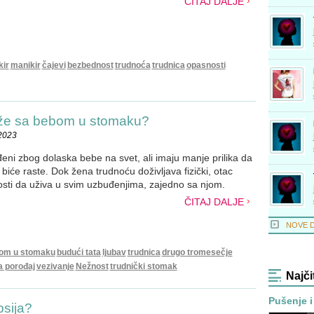
ČITAJ DALJE
kir
manikir
čajevi
bezbednost
trudnoća
trudnica
opasnosti
eže sa bebom u stomaku?
.2023
eni zbog dolaska bebe na svet, ali imaju manje prilika da
biće raste. Dok žena trudnoću doživljava fizički, otac
sti da uživa u svim uzbuđenjima, zajedno sa njom.
ČITAJ DALJE
NOVE 
bom u stomaku
budući tata
ljubav
trudnica
drugo tromesečje
a porođaj
vezivanje
Nežnost
trudnički stomak
Najči
Pušenje i
psija?