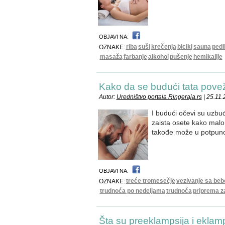
OBJAVI NA:
riba
suši
krečenja
bicikl
sauna
pedi
OZNAKE:
masaža
farbanje
alkohol
pušenje
hemikalije
Kako da se budući tata pov
Autor:
Uredništvo portala Ringeraja.rs
| 25.11
I budući očevi su uzbuđ
zaista osete kako malo 
takođe može u potpuno
OBJAVI NA:
treće tromesečje
vezivanje sa be
OZNAKE:
trudnoća po nedeljama
trudnoća
priprema z
Šta su preeklampsija i eklam