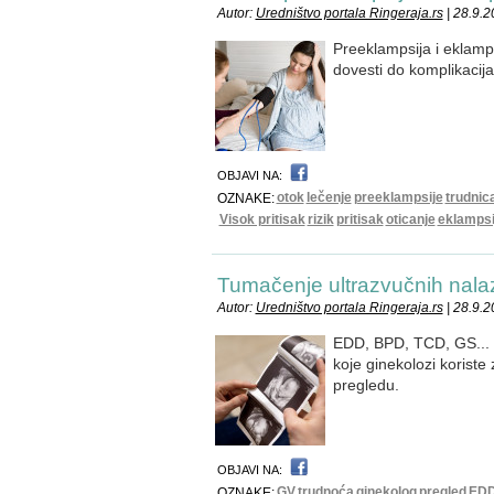
Autor:
Uredništvo portala Ringeraja.rs
| 28.9.
Preeklampsija i eklampsi
dovesti do komplikacij
OBJAVI NA:
otok
lečenje
preeklampsije
trudnic
OZNAKE:
Visok pritisak
rizik
pritisak
oticanje
eklampsi
Tumačenje ultrazvučnih nalaz
Autor:
Uredništvo portala Ringeraja.rs
| 28.9.
EDD, BPD, TCD, GS...
koje ginekolozi korist
pregledu.
OBJAVI NA:
GV
trudnoća
ginekolog
pregled
ED
OZNAKE: