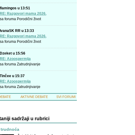
flamingos u 13:51
RE: Razgovori mama 2026.
sa foruma
Porodični život
IvanaSK RR u 13:33
RE: Razgovori mama 2026.
sa foruma
Porodični život
Dzeket u 15:56
RE: Azoospermija
sa foruma
Zatrudnjivanje
Tinčee u 15:37
RE: Azoospermija
sa foruma
Zatrudnjivanje
DEBATE
AKTIVNE DEBATE
SVI FORUMI
taniji sadržaji u rubrici
 trudnoća