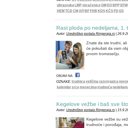
ultrazvuka
LMP
skraćenice
GM
EO
BPP
EFW
HEM
TCD
CM
AFI
BF
FHB
KDS
KČS
FD
GS
Rast ploda po nedeljama, 1. 
Autor:
Uredništvo portala Ringeraja.rs
| 26.9.
Znate da ste trudni, al
će pokušati da vam obj
prvom tromesečju.
OBJAVI NA:
trudnica
veličina
razvoj
palca
novo
OZNAKE:
kalendar
srce
mesecima
trudnoća
nedeljam
Kegelove vežbe i baš sve što
Autor:
Uredništvo portala Ringeraja.rs
| 15.9.
Kegelove vežbe su vež
trudnoće i porođaja, m