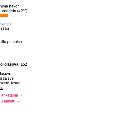
anima nakon
orodilista (
42%
)
avesti u
 (
4%
)
stila pumpicu
oj glasova: 152
lasove.
si za sve
nkete. Izradi
tu
!
s anketama
oju anketu