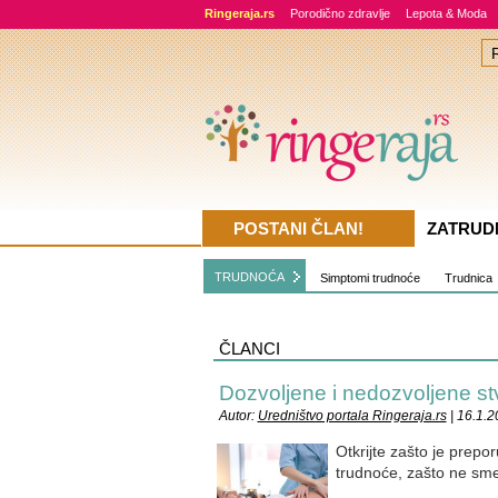
Ringeraja.rs
Porodično zdravlje
Lepota & Moda
POSTANI ČLAN!
ZATRUD
TRUDNOĆA
Simptomi trudnoće
Trudnica
ČLANCI
Dozvoljene i nedozvoljene stv
Autor:
Uredništvo portala Ringeraja.rs
| 16.1.
Otkrijte zašto je prepo
trudnoće, zašto ne sme