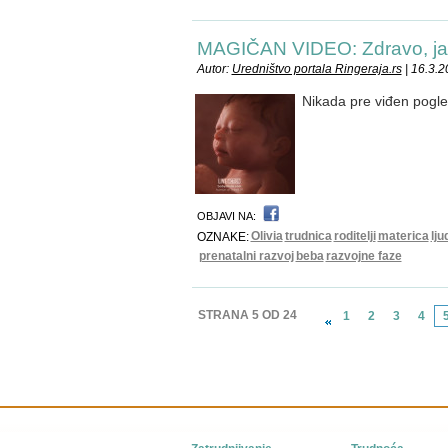
MAGIČAN VIDEO: Zdravo, ja 
Autor:
Uredništvo portala Ringeraja.rs
| 16.3.
Nikada pre viđen pogled
OBJAVI NA:
Olivia
trudnica
roditelji
materica
lju
OZNAKE:
prenatalni razvoj
beba
razvojne faze
STRANA 5 OD 24
1
2
3
4