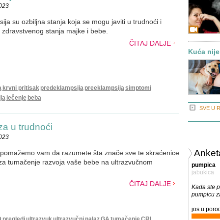
2023
ja su ozbiljna stanja koja se mogu javiti u trudnoći i
a zdravstvenog stanja majke i bebe.
ČITAJ DALJE
Kuća nije
a
krvni pritisak
predeklampsija
preeklampsija
simptomi
ja
lečenje
beba
SVE U 
a u trudnoći
2023
Anket
 pomažemo vam da razumete šta znače sve te skraćenice
e za tumačenje razvoja vaše bebe na ultrazvučnom
pumpica
jabukica
ČITAJ DALJE
Kada ste p
pumpicu z
jos u porod
D
pregledi
ultrazvuk
ultrazvučni
nalaz
GA
tumačenje
CRL