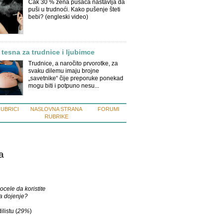
Čak 30 % žena pušača nastavlja da
puši u trudnoći. Kako pušenje šteti
bebi? (engleski video)
 tesna za trudnice i ljubimce
Trudnice, a naročito prvorotke, za
svaku dilemu imaju brojne
„savetnike“ čije preporuke ponekad
mogu biti i potpuno nesu...
RUBRICI
NASLOVNA STRANA
FORUMI
RUBRIKE
a
ocele da koristite
a dojenje?
ilistu (
29%
)