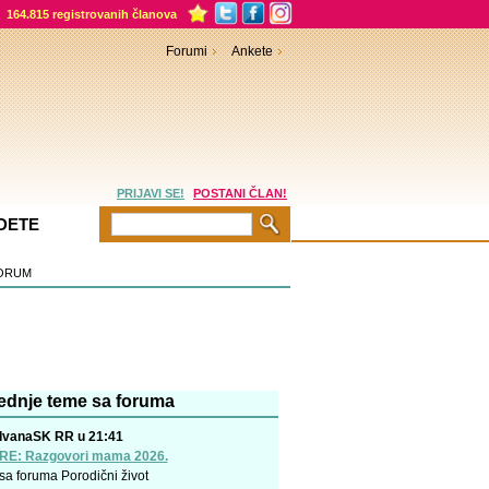
164.815 registrovanih članova
Forumi
Ankete
PRIJAVI SE!
POSTANI ČLAN!
DETE
ORUM
ednje teme sa foruma
IvanaSK RR u 21:41
RE: Razgovori mama 2026.
sa foruma
Porodični život