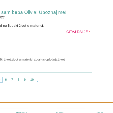
sam beba Olivia! Upoznaj me!
2023
 na ljudski život u materici.
ČITAJ DALJE
dki život
život u materici
abortus
oplodnja
život
5
6
7
8
9
10