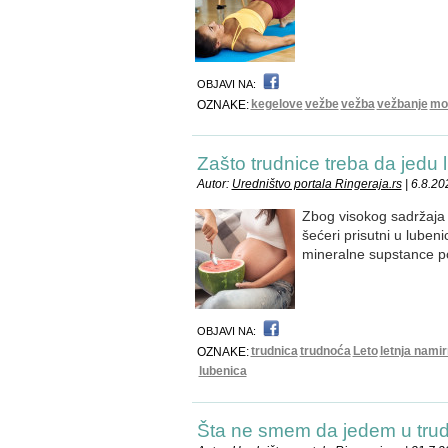
OBJAVI NA:
kegelove
vežbe
vežba
vežbanje
mo
OZNAKE:
Zašto trudnice treba da jedu
Autor:
Uredništvo portala Ringeraja.rs
| 6.8.20
Zbog visokog sadržaja
šećeri prisutni u luben
mineralne supstance p
OBJAVI NA:
trudnica
trudnoća
Leto
letnja namir
OZNAKE:
lubenica
Šta ne smem da jedem u tru