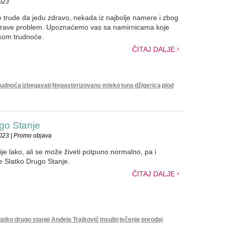
2023
 trude da jedu zdravo, nekada iz najbolje namere i zbog
rave problem. Upoznaćemo vas sa namirnicama koje
kom trudnoće.
ČITAJ DALJE
rudnoća
izbegavati
Nepasterizovano mleko
tuna
džigerica
plod
ugo Stanje
023 | Promo objava
ije lako, ali se može živeti potpuno normalno, pa i
 Slatko Drugo Stanje.
ČITAJ DALJE
latko drugo stanje
Anđela Trajković
insulin
lečenje
porođaj