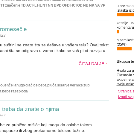
TT
značenje
TD
AC
FL
HL
NT
NN
BPD
OFD
HC
IOD
NB
NK
VA
VP
u prvim d
izlaska iz p
kasnije - n
komentaru
tromesečje
2023
nisam kori
i u suštini ne znate šta se dešava u vašem telu? Ovaj tekst
(
25%
)
asni šta se odigrava u vama i kako se vaš plod razvija u
Ukupan br
ČITAJ DALJE
Hvala za g
Glasao/la 
aktuelne a
svoju anke
rođenče
lanugo
dlačice
beba
pluća
sisanje
verniks
zubi
a
bebe
rast
ploda
Stranica 
Izradi sv
 treba da znate o njima
2023
be za pubične mišiće koji mogu da oslabe tokom
enopauze ili zbog prekomerne telesne težine.