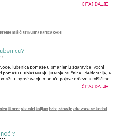
ČITAJ DALJE
krenje
mišići
urin
urina
karlica
kegel
 lubenicu?
23
 vode, lubenica pomaže u smanjenju žgaravice, voćni
ici pomažu u ublažavanju jutarnje mučnine i dehidracije, a
omažu u sprečavanju moguće pojave grčeva u mišićima.
ČITAJ DALJE
nica
likopen
vitamini
kalijum
beba
zdravlje
zdravstvene koristi
dnoći?