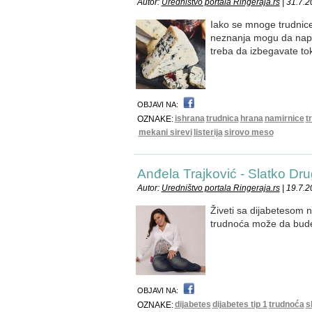
Autor:
Uredništvo portala Ringeraja.rs
| 31.7.
Iako se mnoge trudnice
neznanja mogu da nap
treba da izbegavate to
OBJAVI NA:
ishrana
trudnica
hrana
namirnice
t
OZNAKE:
mekani sirevi
listerija
sirovo meso
Anđela Trajković - Slatko Dr
Autor:
Uredništvo portala Ringeraja.rs
| 19.7.2
Živeti sa dijabetesom n
trudnoća može da bude
OBJAVI NA:
dijabetes
dijabetes tip 1
trudnoća
s
OZNAKE: